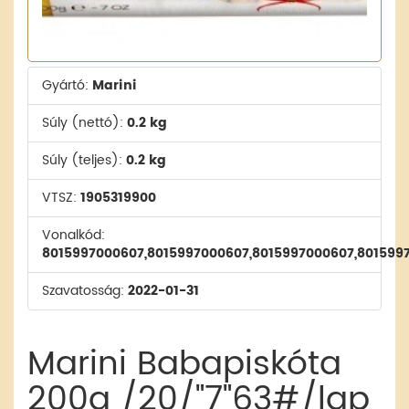
Gyártó:
Marini
Súly (nettó):
0.2 kg
Súly (teljes):
0.2 kg
VTSZ:
1905319900
Vonalkód:
8015997000607,8015997000607,8015997000607,801599
Szavatosság:
2022-01-31
Marini Babapiskóta
200g /20/"7"63#/lap