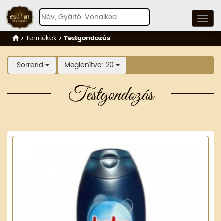
Termékek
Testgondozás
Sorrend
Meglenítve: 20
Testgondozás