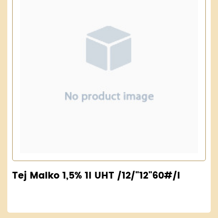
Tej Malko 1,5% 1l UHT /12/"12"60#/l