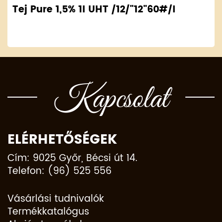
Tej Pure 1,5% 1l UHT /12/"12"60#/l
Kapcsolat
ELÉRHETŐSÉGEK
Cím: 9025 Győr, Bécsi út 14.
Telefon: (96) 525 556
Vásárlási tudnivalók
Termékkatalógus