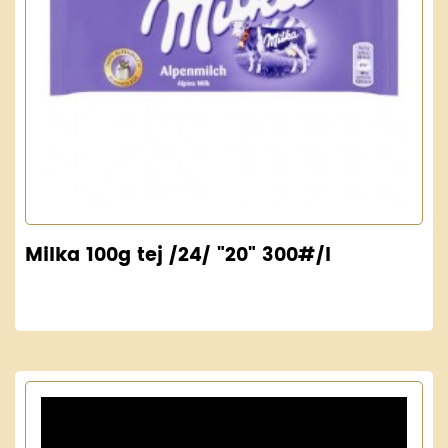
Milka 100g tej /24/ "20" 300#/l