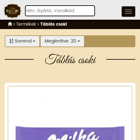
Termékek
Táblás csoki
Sorrend
Meglenítve: 20
Táblás csoki