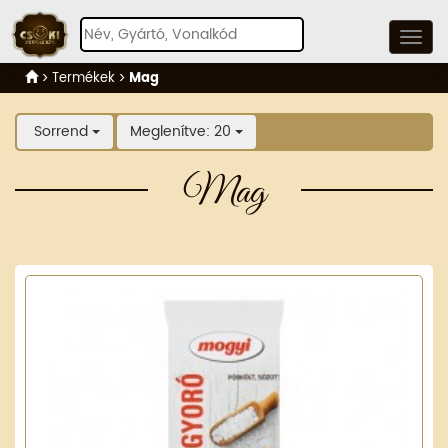
Termékek
Mag
Sorrend
Meglenítve: 20
Mag