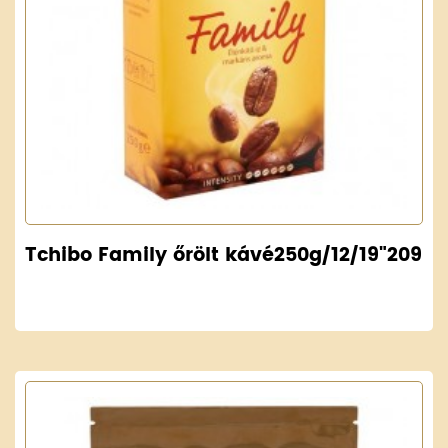
Tchibo Family őrölt kávé250g/12/19"209