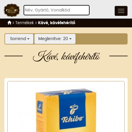
Termékek
Kávé, kávéfehérítő
Sorrend
Meglenítve: 20
Kávé, kávéfehérítő