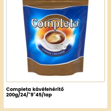
Completa kávéfehérítő
200g/24/"9"45/lap