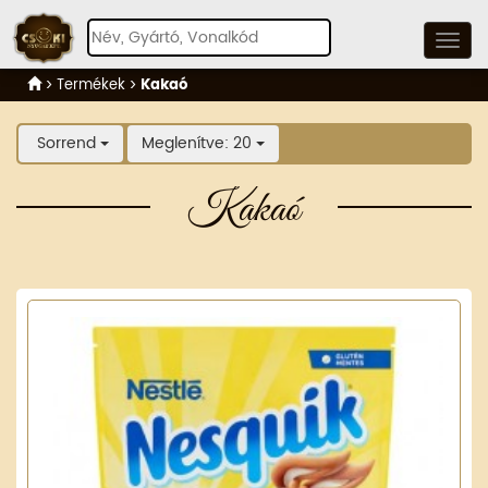
Termékek
Kakaó
Sorrend
Meglenítve: 20
Kakaó