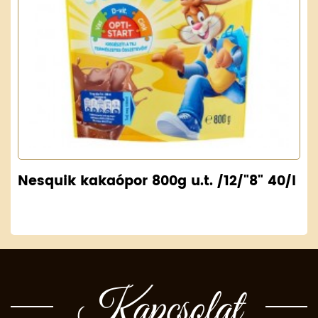
Nesquik kakaópor 800g u.t. /12/"8" 40/l
Kapcsolat