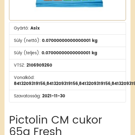
Gyártó:
Asix
Súly (nettó):
0.07000000000000001 kg
Súly (teljes):
0.07000000000000001 kg
VTSZ:
2106909260
Vonalkód:
8413209319156,8413209319156,8413209319156,841320931
Szavatosság:
2021-11-30
Pictolin CM cukor
65g Fresh