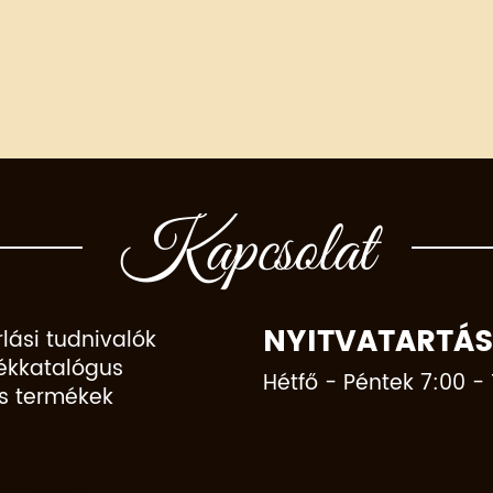
Kapcsolat
NYITVATARTÁS
lási tudnivalók
ékkatalógus
Hétfő - Péntek 7:00 - 
s termékek