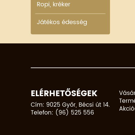
Ropi, kréker
Játékos édesség
ELÉRHETŐSÉGEK
Vásár
Term
Cím: 9025 Győr, Bécsi út 14.
Akció
Telefon: (96) 525 556