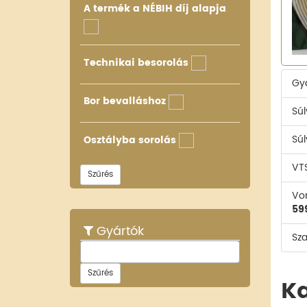
A termék a NÉBIH díj alapja
Technikai besorolás
Gy
Bor bevalláshoz
Súl
Súl
Osztályba sorolás
VT
Szűrés
Vo
59
Gyártók
Sz
Szűrés
K