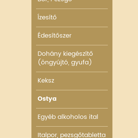
Ízesítő
Édesítőszer
Dohány kiegészítő
(öngyújtó, gyufa)
Keksz
Ostya
Egyéb alkoholos ital
Italpor, pezsgőtabletta