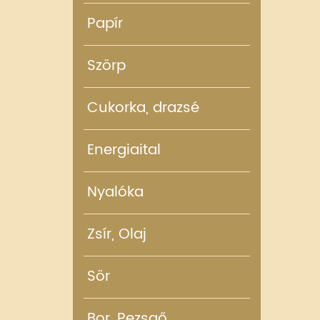
Papír
Szörp
Cukorka, drazsé
Energiaital
Nyalóka
Zsír, Olaj
Sör
Bor, Pezsgő