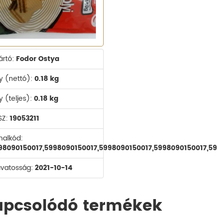
ártó:
Fodor Ostya
y (nettó):
0.18 kg
y (teljes):
0.18 kg
SZ:
19053211
nalkód:
98090150017,5998090150017,5998090150017,5998090150017,5
avatosság:
2021-10-14
apcsolódó termékek